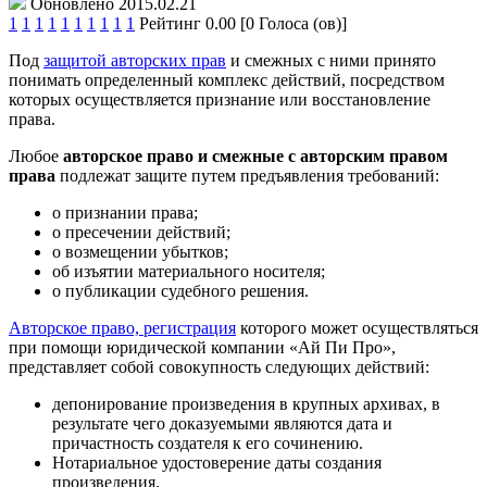
Обновлено 2015.02.21
1
1
1
1
1
1
1
1
1
1
Рейтинг 0.00 [0 Голоса (ов)]
Под
защитой авторских прав
и смежных с ними принято
понимать определенный комплекс действий, посредством
которых осуществляется признание или восстановление
права.
Любое
авторское право и смежные с авторским правом
права
подлежат защите путем предъявления требований:
о признании права;
о пресечении действий;
о возмещении убытков;
об изъятии материального носителя;
о публикации судебного решения.
Авторское право, регистрация
которого может осуществляться
при помощи юридической компании «Ай Пи Про»,
представляет собой совокупность следующих действий:
депонирование произведения в крупных архивах, в
результате чего доказуемыми являются дата и
причастность создателя к его сочинению.
Нотариальное удостоверение даты создания
произведения.