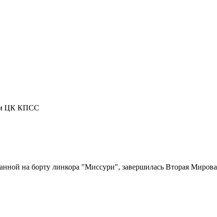
рем ЦК КПСС
санной на борту линкора "Миссури", завершилась Вторая Миров