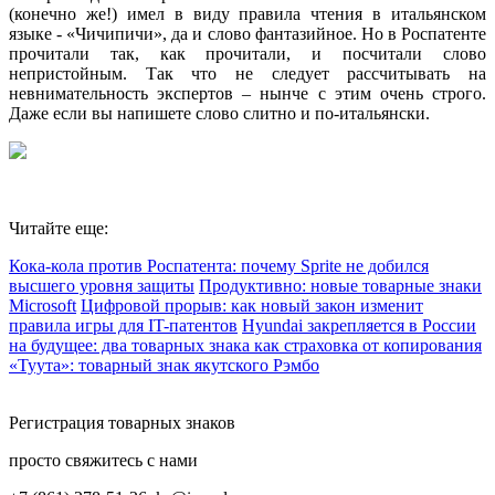
(конечно же!) имел в виду правила чтения в итальянском
языке - «Чичипичи», да и слово фантазийное. Но в Роспатенте
прочитали так, как прочитали, и посчитали слово
непристойным. Так что не следует рассчитывать на
невнимательность экспертов – нынче с этим очень строго.
Даже если вы напишете слово слитно и по-итальянски.
Читайте еще:
Кока-кола против Роспатента: почему Sprite не добился
высшего уровня защиты
Продуктивно: новые товарные знаки
Microsoft
Цифровой прорыв: как новый закон изменит
правила игры для IT-патентов
Hyundai закрепляется в России
на будущее: два товарных знака как страховка от копирования
«Туута»: товарный знак якутского Рэмбо
Регистрация товарных знаков
просто свяжитесь с нами