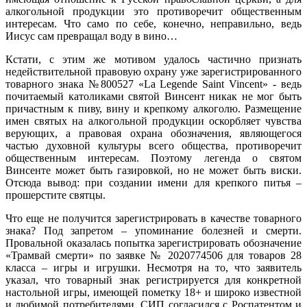
алкогольной продукции это противоречит общественным
интересам. Что само по себе, конечно, неправильно, ведь
Иисус сам превращал воду в вино…
Кстати, с этим же мотивом удалось частично признать
недействительной правовую охрану уже зарегистрированного
товарного знака №800527 «La Legende Saint Vincent» - ведь
почитаемый католиками святой Винсент никак не мог быть
причастным к пиву, вину и крепкому алкоголю. Размещение
имен святых на алкогольной продукции оскорбляет чувства
верующих, а правовая охрана обозначения, являющегося
частью духовной культуры всего общества, противоречит
общественным интересам. Поэтому легенда о святом
Винсенте может быть газировкой, но не может быть виски.
Отсюда вывод: при создании имени для крепкого питья –
прошерстите святцы.
Что еще не получится зарегистрировать в качестве товарного
знака? Под запретом – упоминание болезней и смерти.
Провальной оказалась попытка зарегистрировать обозначение
«Трамвай смерти» по заявке № 2020774506 для товаров 28
класса – игры и игрушки. Несмотря на то, что заявитель
указал, что товарный знак регистрируется для конкретной
настольной игры, имеющей пометку 18+ и широко известной
и любимой потребителями, СИП согласился с Роспатентом и