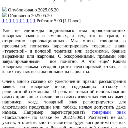
Опубликовано 2025.05.20
Обновлено 2025.05.20
1
1
1
1
1
1
1
1
1
1
Рейтинг 5.00 [1 Голос]
Уже не единожды поднималась тема провокационных
товарных знаков: и смешных, и тех, что на грани, и
откровенно провокационных. Мы много говорили о
провальных попытках зарегистрировать товарные знаки
«туалетной» и половой тематики или эвфемизмы, браные
выражения или жаргоны. С оскорблениями, прямыми или
завуалированными – все понятно. А что еще? Каким
товарным знакам сегодня грозит неоспоримый отказ, а в
каких случаях все-таки возможны варианты.
Очень много сказано об ужесточении правил рассмотрения
заявок на товарные знаки, содержащих отсылку к
религиозной символике. И речь не только об использовании
самых привычных символов и самых известных святых имен;
например, когда товарный знак регистрируется для
алкогольной продукции или табака, нельзя допустить даже
намека. Например, зарегистрировать
товарный знак
«Пасхальное» по заявке № 2022730951 Роспатент не дал,
указав, что деятельность заявителя будет восприниматься как
имеющая отношение к Русской православной церкви, а для