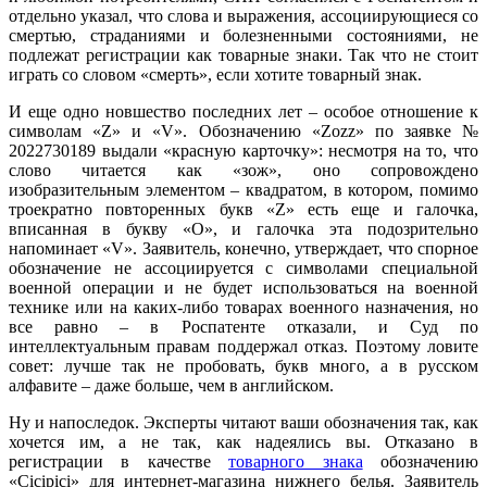
отдельно указал, что слова и выражения, ассоциирующиеся со
смертью, страданиями и болезненными состояниями, не
подлежат регистрации как товарные знаки. Так что не стоит
играть со словом «смерть», если хотите товарный знак.
И еще одно новшество последних лет – особое отношение к
символам «Z» и «V». Обозначению «Zozz» по заявке №
2022730189 выдали «красную карточку»: несмотря на то, что
слово читается как «зож», оно сопровождено
изобразительным элементом – квадратом, в котором, помимо
троекратно повторенных букв «Z» есть еще и галочка,
вписанная в букву «О», и галочка эта подозрительно
напоминает «V». Заявитель, конечно, утверждает, что спорное
обозначение не ассоциируется с символами специальной
военной операции и не будет использоваться на военной
технике или на каких-либо товарах военного назначения, но
все равно – в Роспатенте отказали, и Суд по
интеллектуальным правам поддержал отказ. Поэтому ловите
совет: лучше так не пробовать, букв много, а в русском
алфавите – даже больше, чем в английском.
Ну и напоследок. Эксперты читают ваши обозначения так, как
хочется им, а не так, как надеялись вы. Отказано в
регистрации в качестве
товарного знака
обозначению
«Cicipici» для интернет-магазина нижнего белья. Заявитель