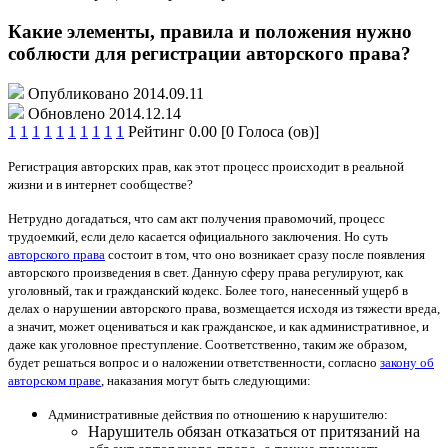
Какие элементы, правила и положения нужно
соблюсти для регистрации авторского права?
Опубликовано 2014.09.11
Обновлено 2014.12.14
1
1
1
1
1
1
1
1
1
1
Рейтинг 0.00 [0 Голоса (ов)]
Регистрация авторских прав, как этот процесс происходит в реальной
жизни и в интернет сообществе?
Нетрудно догадаться, что сам акт получения правомочий, процесс
трудоемкий, если дело касается официального заключения. Но суть
авторского права
состоит в том, что оно возникает сразу после появления
авторского произведения в свет. Данную сферу права регулируют, как
уголовный, так и гражданский кодекс. Более того, нанесенный ущерб в
делах о нарушении авторского права, возмещается исходя из тяжести вреда,
а значит, может оцениваться и как гражданское, и как административное, и
даже как уголовное преступление. Соответственно, таким же образом,
будет решаться вопрос и о наложении ответственности, согласно
закону об
авторском праве
, наказания могут быть следующими:
Административные действия по отношению к нарушителю:
Нарушитель обязан отказаться от притязаний на