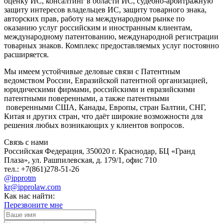
оценку ИС, консалтинг в области ИС, судебно-арбитражную
защиту интересов владельцев ИС, защиту товарного знака,
авторских прав, работу на международном рынке по
оказанию услуг российским и иностранным клиентам,
международному патентованию, международной регистрации
товарных знаков. Комплекс предоставляемых услуг постоянно
расширяется.
Мы имеем устойчивые деловые связи с Патентным
ведомством России, Евразийской патентной организацией,
юридическими фирмами, российскими и евразийскими
патентными поверенными, а также патентными
поверенными США, Канады, Европы, стран Балтии, СНГ,
Китая и других стран, что даёт широкие возможности для
решения любых возникающих у клиентов вопросов.
Связь с нами
Российская Федерация, 350020 г. Краснодар, БЦ «Гранд
Плаза», ул. Рашпилевская, д. 179/1, офис 710
тел.: +7(861)278-51-26
@ipprotm
kr@ipprolaw.com
Как нас найти:
Перезвоните мне