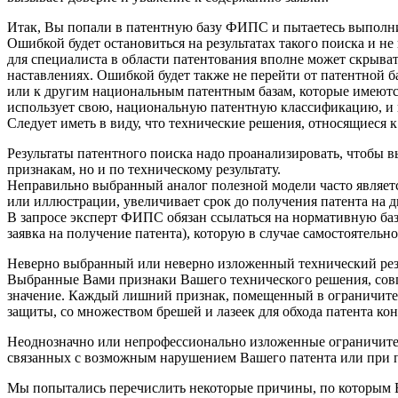
Итак, Вы попали в патентную базу ФИПС и пытаетесь выполни
Ошибкой будет остановиться на результатах такого поиска и 
для специалиста в области патентования вполне может скрывать
наставлениях. Ошибкой будет также не перейти от патентной б
или к другим национальным патентным базам, которые имеются
использует свою, национальную патентную классификацию, и п
Следует иметь в виду, что технические решения, относящиеся к
Результаты патентного поиска надо проанализировать, чтобы 
признакам, но и по техническому результату.
Неправильно выбранный аналог полезной модели часто являетс
или иллюстрации, увеличивает срок до получения патента на д
В запросе эксперт ФИПС обязан ссылаться на нормативную базу
заявка на получение патента), которую в случае самостоятельн
Неверно выбранный или неверно изложенный технический резул
Выбранные Вами признаки Вашего технического решения, сов
значение. Каждый лишний признак, помещенный в ограничите
защиты, со множеством брешей и лазеек для обхода патента ко
Неоднозначно или непрофессионально изложенные ограничитель
связанных с возможным нарушением Вашего патента или при п
Мы попытались перечислить некоторые причины, по которым Ва