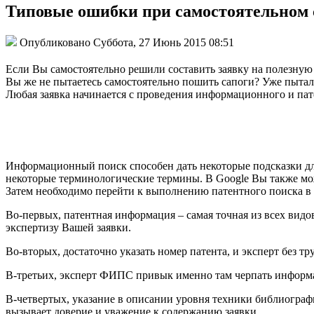
Типовые ошибки при самостоятельном 
Опубликовано Суббота, 27 Июнь 2015 08:51
Если Вы самостоятельно решили составить заявку на полезную 
Вы же не пытаетесь самостоятельно пошить сапоги? Уже пытал
Любая заявка начинается с проведения информационного и пат
Информационный поиск способен дать некоторые подсказки дл
некоторые терминологические термины. В Google Вы также м
Затем необходимо перейти к выполнению патентного поиска в 
Во-первых, патентная информация – самая точная из всех ви
экспертизу Вашей заявки.
Во-вторых, достаточно указать номер патента, и эксперт без тр
В-третьих, эксперт ФИПС привык именно там черпать информ
В-четвертых, указание в описании уровня техники библиограф
вызывает доверие и уважение к содержанию заявки.