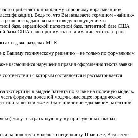
 часто прибегают к подобному «пробному вбрасыванию».
лассификации). Ведь то, что Вы называете термином «чайник»,
 а реальность, данная патентоведу в ощущениях и
тной базе, евразийской патентной базе, патентной базе США
ой базы США надо принимать во внимание, что эта страна
ассах и даже разделах МПК.
ое к Вашему техническому решению – не только по формальным
даже касающийся нарушения правил оформления текста заявки
 соответствии с которым составляется и рассматривается
а экспертизы в выдаче патента по заявке на полезную модель.
 часть формулы полезной модели, имеющее юридическое
ентной защиты и может быть причиной «дырявой» патентной
явки) могут сыграть злую шутку при судебных тяжбах,
та на полезную модель к специалисту. Право же, Вам легче