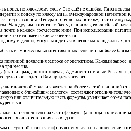
ть поиск по ключевому слову. Это ещё не ошибка. Патентоведы
не перейти к поиску по классу МПК (Международной Патентной К
ся под названием «Генератор тепловых потерь», и это не шутка,
азы РФ к другим патентным базам, например, европейской патен
 почти в каждом государстве мира. При использовании патентн
оиск по ней имеет свои особенности.
 одному изделию, могут находиться в нескольких подклассах, кл
выбрать из множества запатентованных решений наиболее близк
я причиной появления запроса от экспертизы. Каждый запрос, 
ва-три месяца.
 (статьи Гражданского кодекса, Административный Регламент, в
ого делопроизводства Вам придется изучить.
ьтат полезной модели является наиболее частой причиной отказ
падающие с ближайшим аналогом, составляют ограничительную
льную или отличительную часть формулы, уменьшает объем пат
нкурентами.
ная или отличительная части формулы (а иногда и описание за
опытках опротестования его выдачи.
м следует обратиться с оформлением заявки на получение патен