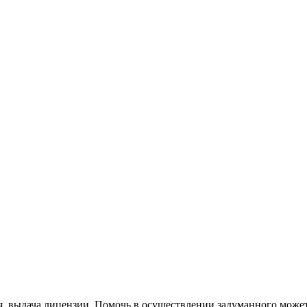
я выдача лицензии. Помочь в осуществлении задуманного может