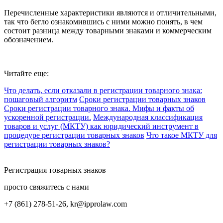
Перечисленные характеристики являются и отличительными,
так что бегло ознакомившись с ними можно понять, в чем
состоит разница между товарными знаками и коммерческим
обозначением.
Читайте еще:
Что делать, если отказали в регистрации товарного знака:
пошаговый алгоритм
Сроки регистрации товарных знаков
Сроки регистрации товарного знака. Мифы и факты об
ускоренной регистрации.
Международная классификация
товаров и услуг (МКТУ) как юридический инструмент в
процедуре регистрации товарных знаков
Что такое МКТУ для
регистрации товарных знаков?
Регистрация товарных знаков
просто свяжитесь с нами
+7 (861) 278-51-26, kr@ipprolaw.com