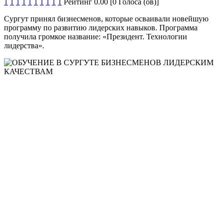
1
1
1
1
1
1
1
1
1
1
Рейтинг 0.00 [0 Голоса (ов)]
Сургут принял бизнесменов, которые осваивали новейшую
программу по развитию лидерских навыков. Программа
получила громкое название: «Президент. Технологии
лидерства».