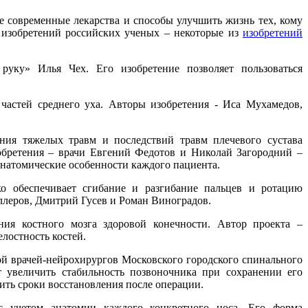
е современные лекарства и способы улучшить жизнь тех, кому
 изобретений российских ученых – некоторые из
изобретений
руку» Илья Чех. Его изобретение позволяет пользоваться
частей среднего уха. Авторы изобретения - Иса Мухамедов,
ния тяжелых травм и последствий травм плечевого сустава
зобретения – врачи Евгений Федотов и Николай Загородний –
натомические особенности каждого пациента.
ко обеспечивает сгибание и разгибание пальцев и ротацию
ллеров, Дмитрий Гусев и Роман Виноградов.
ния костного мозга здоровой конечности. Автор проекта –
лостность костей.
ой врачей-нейрохирургов Московского городского спинального
 увеличить стабильность позвоночника при сохранении его
ить сроки восстановления после операции.
 с учетом анатомии каждого конкретного носа. Его форма