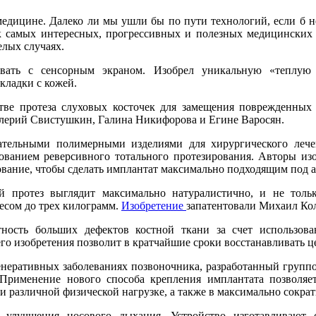
 медицине. Далеко ли мы ушли бы по пути технологий, если б н
ок самых интересных, прогрессивных и полезных медицинских
елых случаях.
вать с сенсорным экраном. Изобрел уникальную «теплую 
кладки с кожей.
тве протеза слуховых косточек для замещения поврежденных 
лерий Свистушкин, Галина Никифорова и Егине Варосян.
гательными полимерными изделиями для хирургического лече
зованием реверсивного тотального протезирования. Авторы и
вание, чтобы сделать имплантат максимально подходящим под а
ой протез выглядит максимально натуралистично, и не толь
весом до трех килограмм.
Изобретение
запатентовали Михаил Ко
тность больших дефектов костной ткани за счет использова
о изобретения позволит в кратчайшие сроки восстанавливать це
енеративных заболеваниях позвоночника, разработанный групп
Применение нового способа крепления имплантата позволяет
различной физической нагрузке, а также в максимально сократ
 улучшения носового дыхания. Устройство изготавливают