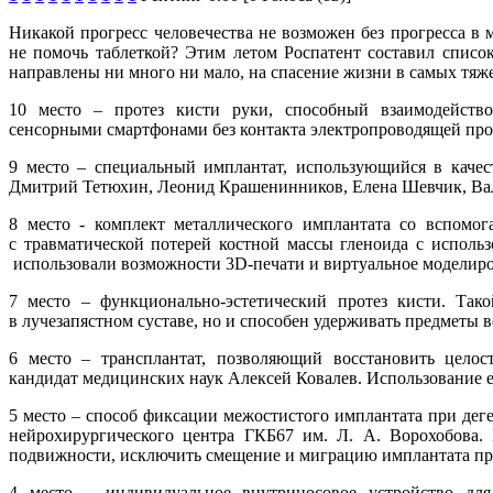
Никакой прогресс человечества не возможен без прогресса в
не помочь таблеткой? Этим летом Роспатент составил спис
направлены ни много ни мало, на спасение жизни в самых тяж
10 место – протез кисти руки, способный взаимодейство
сенсорными смартфонами без контакта электропроводящей про
9 место – специальный имплантат, использующийся в качес
Дмитрий Тетюхин, Леонид Крашенинников, Елена Шевчик, Ва
8 место - комплект металлического имплантата со вспомо
с травматической потерей костной массы гленоида с исполь
использовали возможности 3D-печати и виртуальное моделиро
7 место – функционально-эстетический протез кисти. Так
в лучезапястном суставе, но и способен удерживать предметы 
6 место – трансплантат, позволяющий восстановить целос
кандидат медицинских наук Алексей Ковалев. Использование ег
5 место – способ фиксации межостистого имплантата при дег
нейрохирургического центра ГКБ67 им. Л. А. Ворохобова. 
подвижности, исключить смещение и миграцию имплантата при 
4 место – индивидуальное внутриносовое устройство для