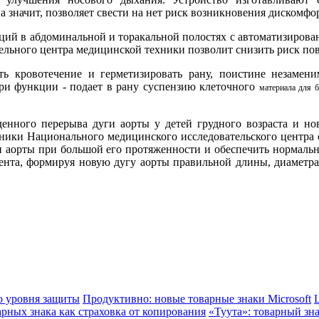
а значит, позволяет свести на нет риск возникновения дискомф
раций в абдоминальной и торакальной полостях с автоматизир
ельного центра медицинской техники позволит снизить риск по
ить кровотечение и герметизировать рану, поистине незаме
ри функции - подает в рану суспензию клеточного
материала для 
денного перерыва дуги аорты у детей грудного возраста и н
дники Национального медицинского исследовательского центра 
ги аорты при большой его протяженности и обеспечить нормальн
иента, формируя новую дугу аорты правильной длины, диаметр
го уровня защиты
Продуктивно: новые товарные знаки Microsoft
арных знака как страховка от копирования
«Туута»: товарный зн