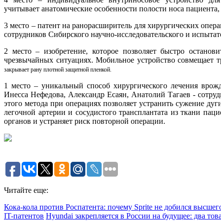
учитывает анатомические особенности полости носа пациента, 
3 место – патент на ранорасширитель для хирургических опе
сотрудников Сибирского научно-исследовательского и испытат
2 место – изобретение, которое позволяет быстро останов
чрезвычайных ситуациях. Мобильное устройство совмещает т
закрывает рану плотной защитной пленкой.
1 место – уникальный способ хирургического лечения врож
Инесса Нефедова, Александр Есаян, Анатолий Тагаев - сотру
этого метода при операциях позволяет устранить сужение ду
легочной артерии и сосудистого трансплантата из ткани пац
органов и устраняет риск повторной операции.
Читайте еще:
Кока-кола против Роспатента: почему Sprite не добился высше
IT-патентов
Hyundai закрепляется в России на будущее: два тов