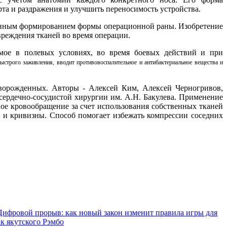
орта и раздражения и улучшить переносимость устройства.
ованным формированием формы операционной раны. Изобретение
вреждения тканей во время операции.
нимое в полевых условиях, во время боевых действий и при
быстрого заживления, вводит противовоспалительное и антибактериальное
вещества и
оворожденных. Авторы - Алексей Ким, Алексей Черногривов,
сердечно-сосудистой хирургии им. А.Н. Бакулева. Применение
ое кровообращение за счет использования собственных тканей
а и кривизны. Способ помогает избежать компрессии соседних
Цифровой прорыв: как новый закон изменит правила игры для
ак якутского Рэмбо