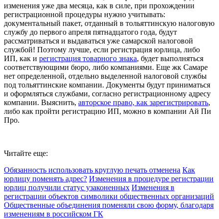
изменения уже два месяца, как в силе, при прохождении
регистрационной процедуры нужно учитывать:
документальный пакет, отданный в тольяттинскую налоговую
службу до первого апреля пятнадцатого года, будут
рассматриваться и выдаваться уже самарской налоговой
службой! Поэтому лучше, если регистрация юрлица, либо
ИП, как и
регистрация товарного знака
, будет выполняться
соответствующими бюро, либо компаниями. Еще жк Самаре
нет определенной, отдельно выделенной налоговой службы
под тольяттинские компании. Документы будут приниматься
и оформляться службами, согласно регистрационному адресу
компании. Выяснить,
авторское право, как зарегистрировать
,
либо как пройти регистрацию ИП, можно в компании Ай Пи
Про.
Читайте еще:
Обязанность использовать круглую печать отменена
Как
юрлицу поменять адрес?
Изменения в процедуре регистрации
юрлиц получили статус узаконенных
Изменения в
регистрации объектов символики общественных организаций
Общественные объединения поменяли свою форму, благодаря
изменениям в российском ГК