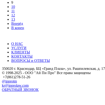
9
10
11
12
13
Вперёд
В конец
О НАС
УСЛУГИ
КЛИЕНТЫ
КОНТАКТЫ
ВОПРОСЫ и ОТВЕТЫ
350020 г. Краснодар, БЦ «Гранд Плаза», ул. Рашпилевская, д. 17
© 1998-2025 - ООО "Ай Пи Про" Все права защищены
+7(861)278-51-26
@ipprotm
kr@ipprolaw.com
ОБРАТНЫЙ ЗВОНОК
Карта сайта
Согласие на обработку персональных данных